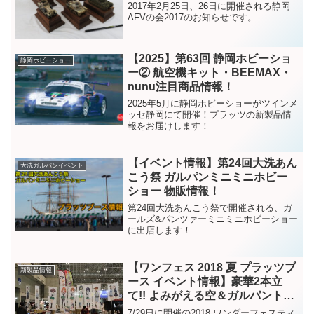
2017年2月25日、26日に開催される静岡
AFVの会2017のお知らせです。
【2025】第63回 静岡ホビーショ
静岡ホビーショー
ー② 航空機キット・BEEMAX・
nunu注目商品情報！
2025年5月に静岡ホビーショーがツインメ
ッセ静岡にて開催！プラッツの新製品情
報をお届けします！
【イベント情報】第24回大洗あん
大洗ガルパンイベント
こう祭 ガルパンミニミニホビー
ショー 物販情報！
第24回大洗あんこう祭で開催される、ガ
ールズ&パンツァーミニミニホビーショー
に出店します！
【ワンフェス 2018 夏 プラッツブ
新製品情報
ース イベント情報】豪華2本立
て!! よみがえる空＆ガルパントー
クショー開催!!
7/29日に開催の2018 ワンダーフェスティ