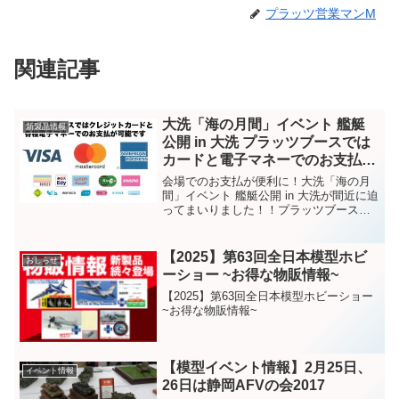
プラッツ営業マンM
関連記事
大洗「海の月間」イベント 艦艇
新製品情報
公開 in 大洗 プラッツブースでは
カードと電子マネーでのお支払い
が可能!!
会場でのお支払が便利に！大洗「海の月
間」イベント 艦艇公開 in 大洗が間近に迫
ってまいりました！！プラッツブースで
は、現金に加えクレジットカードと電子
マネーでのお支払が可能です！！プラモ
デルやグッズを買おうと計画している皆
【2025】第63回全日本模型ホビ
おしらせ
様、ぜひご利用く...
ーショー ~お得な物販情報~
【2025】第63回全日本模型ホビーショー
~お得な物販情報~
【模型イベント情報】2月25日、
イベント情報
26日は静岡AFVの会2017