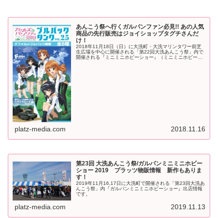
あんこう祭へ行くガルパンファン必見!! あの人気
商品の先行販売はジョイショップタグチさんだ
け！
2018年11月18日（日）に大洗町・大洗マリンタワー前芝
生広場を中心に開催される「第22回大洗あんこう祭」内で
開催される『ミニミニホビーショー』（ミニミニホビーシ
ョーは17,18日の二日間開催）の開催が間近となってまい
りました。既報の通り...
platz-media.com
2018.11.16
第23回 大洗あんこう祭/ガルパンミニミニホビー
ショー 2019 プラッツ物販情報 新作もありま
す！
2019年11月16,17日に大洗町で開催される「第23回大洗あ
んこう祭」内『ガルパンミニミニホビーショー』出店情報
です。
platz-media.com
2019.11.13