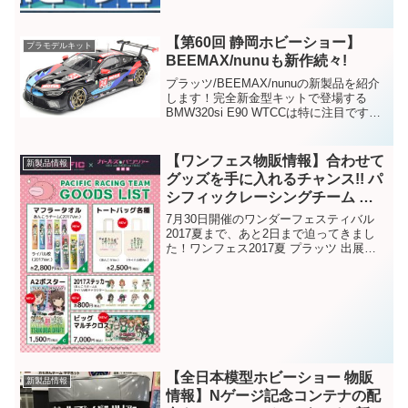
室、ジャンクパーツの詰め放題などを行
います!
【第60回 静岡ホビーショー】
プラモデルキット
BEEMAX/nunuも新作続々!
プラッツ/BEEMAX/nunuの新製品を紹介
します！完全新金型キットで登場する
BMW320si E90 WTCCは特に注目です
よ！他にも新製品、モックアップを静岡
ホビーショーにて多数展示予定です。ぜ
ひ会場で直接ご覧ください！
【ワンフェス物販情報】合わせて
新製品情報
グッズを手に入れるチャンス!! パ
シフィックレーシングチーム オ
リジナル ガルパングッズ販売情
7月30日開催のワンダーフェスティバル
報!!
2017夏まで、あと2日まで迫ってきまし
た！ワンフェス2017夏 プラッツ 出展・
販売特設ページ でもお知らせしました
が、プラッツはワンダーフェスティバル
(ワンフェス)2017にプラッツとエフトイ
ズ、...
【全日本模型ホビーショー 物販
新製品情報
情報】Nゲージ記念コンテナの配