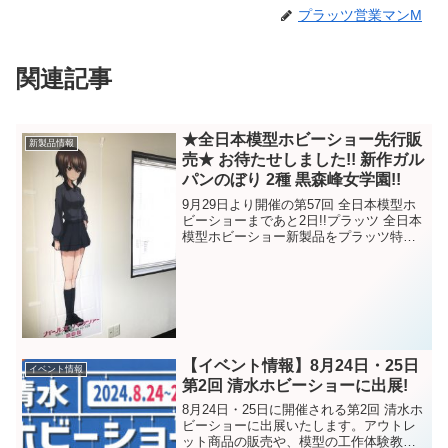
プラッツ営業マンM
関連記事
★全日本模型ホビーショー先行販
新製品情報
売★ お待たせしました!! 新作ガル
パンのぼり 2種 黒森峰女学園!!
9月29日より開催の第57回 全日本模型ホ
ビーショーまであと2日!!プラッツ 全日本
模型ホビーショー新製品をプラッツ特設
サイトにて紹介中！！前回の先行販売新
製品に引き続き、9月30日、10月1日の一
般公開日にて先行販売の新製品をご紹介
します...
【イベント情報】8月24日・25日
イベント情報
第2回 清水ホビーショーに出展!
8月24日・25日に開催される第2回 清水ホ
ビーショーに出展いたします。アウトレ
ット商品の販売や、模型の工作体験教