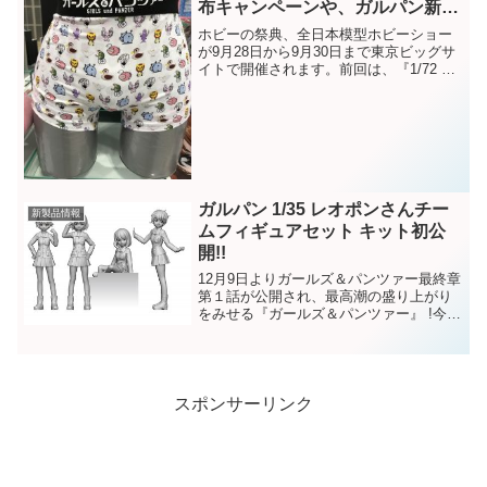
布キャンペーンや、ガルパン新作
グッズの先行販売を行います！
ホビーの祭典、全日本模型ホビーショー
が9月28日から9月30日まで東京ビッグサ
イトで開催されます。前回は、『1/72 航
空自衛隊 T-1B ジェット練習機 』をご紹
介しました！本日は、全日本模型ホビー
ショーにて先行販売のガルパン新作グッ
ズの...
ガルパン 1/35 レオポンさんチー
新製品情報
ムフィギュアセット キット初公
開!!
12月9日よりガールズ＆パンツァー最終章
第１話が公開され、最高潮の盛り上がり
をみせる『ガールズ＆パンツァー』 !今日
は1月発売予定 好評発売中のガルパン
1/35 フィギュアキットシリーズ新製品
『ガールズ&パンツァー劇場版 1/35 レオ
ポ...
スポンサーリンク