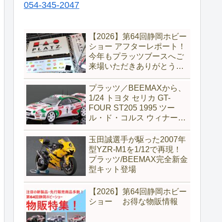
054-345-2047
【2026】第64回静岡ホビー
ショー アフターレポート！
今年もプラッツブースへご
来場いただきありがとうご
ざいました！
プラッツ／BEEMAXから、
1/24 トヨタ セリカ GT-
FOUR ST205 1995 ツー
ル・ド・コルス ウィナーが
完全新金型で新登場
玉田誠選手が駆った2007年
型YZR-M1を1/12で再現！
プラッツ/BEEMAX完全新金
型キット登場
【2026】第64回静岡ホビー
ショー お得な物販情報