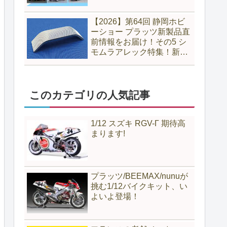
【2026】第64回 静岡ホビ
ーショー プラッツ新製品直
前情報をお届け！その5 シ
モムラアレック特集！新製
品のヤスリに注目！
このカテゴリの人気記事
1/12 スズキ RGV-Γ 期待高
まります!
プラッツ/BEEMAX/nunuが
挑む1/12バイクキット、い
よいよ登場！