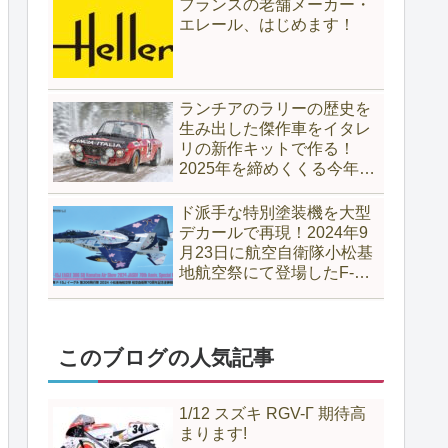
フランスの老舗メーカー・
エレール、はじめます！
ランチアのラリーの歴史を
生み出した傑作車をイタレ
リの新作キットで作る！
2025年を締めくくる今年最
注目のカーモデル!!（part
１）
ド派手な特別塗装機を大型
デカールで再現！2024年9
月23日に航空自衛隊小松基
地航空祭にて登場したF-
15Jイーグル「航空自衛隊
70周年記念塗装機」
このブログの人気記事
1/12 スズキ RGV-Γ 期待高
まります!