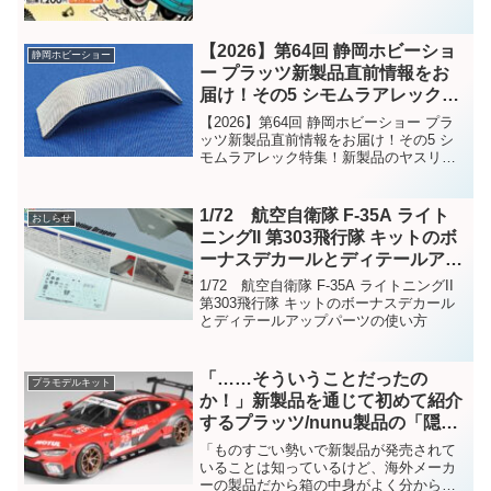
【2026】第64回 静岡ホビーショ
静岡ホビーショー
ー プラッツ新製品直前情報をお
届け！その5 シモムラアレック特
集！新製品のヤスリに注目！
【2026】第64回 静岡ホビーショー プラ
ッツ新製品直前情報をお届け！その5 シ
モムラアレック特集！新製品のヤスリに
注目！
1/72 航空自衛隊 F-35A ライト
おしらせ
ニングII 第303飛行隊 キットのボ
ーナスデカールとディテールアッ
プパーツの使い方
1/72 航空自衛隊 F-35A ライトニングII
第303飛行隊 キットのボーナスデカール
とディテールアップパーツの使い方
「……そういうことだったの
プラモデルキット
か！」新製品を通じて初めて紹介
するプラッツ/nunu製品の「隠さ
れた正体」
「ものすごい勢いで新製品が発売されて
いることは知っているけど、海外メーカ
ーの製品だから箱の中身がよく分からな