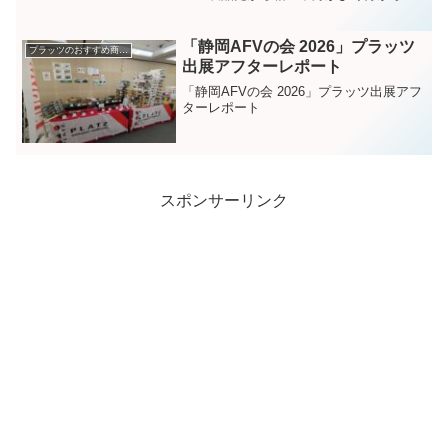
いし、どうしても買うことにためらいが
ある」と思っているアナタ！ その気持
ち、よ〜く分かります！ 分かります
「静岡AFVの会 2026」プラッツ
プラッツのおすすめ商品紹介
が、プラッツ/nunu製品に対して以下に記
出展アフターレポート
すことを読めばそうした心に変化が生じ
ることまちがいなし、です。
「静岡AFVの会 2026」プラッツ出展アフ
ターレポート
スポンサーリンク