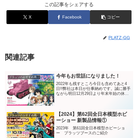
この記事をシェアする
X
Facebook
コピー
PLATZ-GG
関連記事
今年もお世話になりました！
プラッツのおすすめ商品紹介
2022年も残すところ今日も含めてあと4
日!!弊社は本日が仕事納めです。誠に勝手
ながら明日12月29日より年末年始の休業
とさせていただきます。年末年始の休業
期間は2022年12月29日（木）～ 2023年
1月4日(水) となります。休業期間...
【2024】第62回全日本模型ホビ
プラッツのおすすめ商品紹介
ーショー 新製品情報①
2023年 第61回全日本模型ホビーショ
ー プラッツブースのご紹介