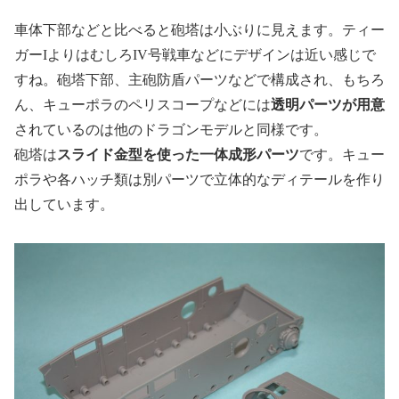
車体下部などと比べると砲塔は小ぶりに見えます。ティー
ガー
I
よりはむしろ
IV
号戦車などにデザインは近い感じで
すね。砲塔下部、主砲防盾パーツなどで構成され、もちろ
ん、キューポラのペリスコープなどには
透明パーツが用意
されているのは他のドラゴンモデルと同様です。
砲塔は
スライド金型を使った一体成形パーツ
です。
キュー
ポラや各ハッチ類は別パーツで立体的なディテールを作り
出しています。