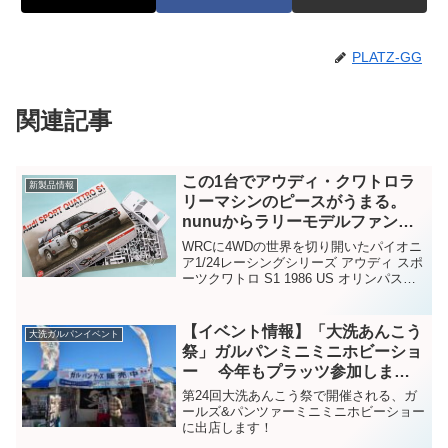
PLATZ-GG
関連記事
この1台でアウディ・クワトロラ
新製品情報
リーマシンのピースがうまる。
nunuからラリーモデルファンに
嬉しい1台が登場です。
WRCに4WDの世界を切り開いたパイオニ
ア1/24レーシングシリーズ アウディ スポ
ーツクワトロ S1 1986 US オリンパスラ
リー 4,620円（税込） 好評発売中
WRC、世界ラリー選手権の世界に4輪駆
動、4WDの世界を切り開いたのは...
【イベント情報】「大洗あんこう
大洗ガルパンイベント
祭」ガルパンミニミニホビーショ
ー 今年もプラッツ参加しま
す！
第24回大洗あんこう祭で開催される、ガ
ールズ&パンツァーミニミニホビーショー
に出店します！