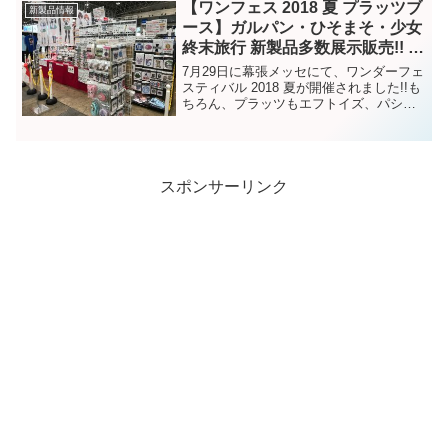
ョーでは、展示品を楽しみにしている方
【ワンフェス 2018 夏 プラッツブ
新製品情報
だけではな...
ース】ガルパン・ひそまそ・少女
終末旅行 新製品多数展示販売!! ワ
ンフェスアフターレポート!
7月29日に幕張メッセにて、ワンダーフェ
スティバル 2018 夏が開催されました!!も
ちろん、プラッツもエフトイズ、パシフ
ィックレーシングチームの合同ブースで
参加しました!!ワンフェス 2018 夏 プラッ
ツ特設ページワンフェス当日には、大...
スポンサーリンク