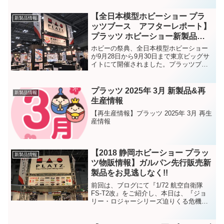
【全日本模型ホビーショー プラ
新製品情報
ッツブース アフターレポート】
プラッツ ホビーショー新製品の
完成品を多数展示!!
ホビーの祭典、全日本模型ホビーショー
が9月28日から9月30日まで東京ビッグサ
イトにて開催されました。プラッツブー
スへは本当に多くの方にお越し下さいま
して、誠にありがとうございました。そ
のホビーショー期間に弊社プラッツブー
プラッツ 2025年 3月 新製品&再
新製品情報
スにて公開となった...
生産情報
【再生産情報】プラッツ 2025年 3月 再生
産情報
【2018 静岡ホビーショー プラッ
新製品情報
ツ物販情報】ガルパン先行販売新
製品をお見逃しなく!!
前回は、ブログにて『1/72 航空自衛隊
FS-T2改』をご紹介し、本日は、『ジョ
リー・ロジャーシリーズ迫りくる危機』
をご紹介いたしました!!そして、本日のブ
ログに続いてなのですが、静岡ホビーシ