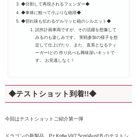
◆分割して再現されるフェンダー◆
◆車体に較べて小ぶりな砲塔◆
◆切れ味も伝わるゲルリッヒ砲のシルエット◆
試作計画車両ですが、その活躍を想像して
みるのも楽しみです。 実戦参加の様子を想
定して仕上げたり、また、直系となるティ
ーガーIとの 作り比べも興味深いキットで
す。 お見逃しなく！
◆テストショット到着!!◆
今回はテストショットご紹介第一弾
ドラゴンの新製品、Pz.Kpfw.VI(7.5cm)Ausf.B のテストシ