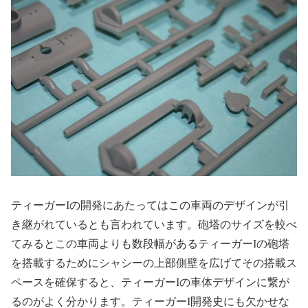
ティーガー
I
の開発にあたってはこの車両のデザインが引
き継がれているとも言われています。砲塔のサイズを較べ
てみるとこの車両よりも数段幅があるティーガー
I
の砲塔
を搭載するためにシャシーの上部側壁を広げてその搭載ス
ペースを確保すると、ティーガー
I
の車体デザインに繋が
るのがよく分かります。ティーガー
I
開発史にも欠かせな