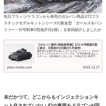
先日プラッツ/ドラゴンから発売のガルパン商品1/72プラ
スチックモデルキットシリーズの新金型「ガールズ＆パン
ツァー・IV号戦車D型改(F2仕様) 」を前回紹介しましたが
【ガルパン新作:長砲身登場】1/72 IV号戦車D型
に続き、D型改(F2仕様)が1月発売!
最終章の公開が待ち遠しいガールズ＆パンツァー！ 1/72プ
ラスチックモデルキットシリーズの「IV号戦車D型 あんこ
うチーム」を前回紹介しましたが、今回は1月に発売予定
の新商品 「IV号戦車D型改(F2仕様) あんこうチーム」を紹
介します！I...
platz-media.com
2016.12.17
未だかつて、どこからもインジェクションキ
ット化されていない 幻の車両をドラゴンが完