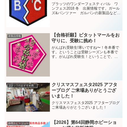
プラッツのワンダーフェスティバル ワ
ンフェス2018 冬 出展情報です。ガール
ズ&パンツァー ガルパンの新製品など多
数。トークイベントもあります。
【合格祈願】ピタットマールをお
新製品情報
守りに、受験に挑め！
がんばれ受験生!寒いですね〜！冬本番で
す。ということは受験シーズンも本番で
す。がんばれ受験生！ということで、プ
ラッツでは高校や大学入試等を受験する
モデラーやその親御さんたちを応援する
ため、お助け工具を新発売。その名もピ
タットマール 合格祈願...
クリスマスフェスタ2025 アフタ
プラッツのおすすめ商品紹介
ーブログ ご来場ありがとうござ
いました！
クリスマスフェスタ2025 アフターブログ
ご来場ありがとうございました！
【2026】第64回静岡ホビーショ
静岡ホビーショー