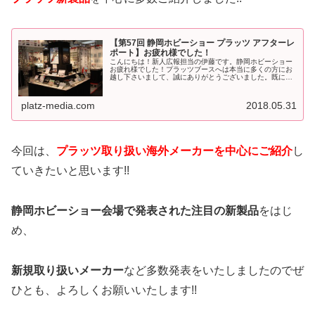
【第57回 静岡ホビーショー プラッツ アフターレ
ポート】お疲れ様でした！
こんにちは！新人広報担当の伊藤です。静岡ホビーショー
お疲れ様でした！プラッツブースへは本当に多くの方にお
越し下さいまして、誠にありがとうございました。既に3
週間が経とうというところですが、ここでアフターレポー
トをお届け致します！前回ブログ静...
platz-media.com
2018.05.31
今回は、
プラッツ取り扱い海外メーカーを中心にご紹介
し
ていきたいと思います!!
静岡ホビーショー会場で発表された注目の新製品
をはじ
め、
新規取り扱いメーカー
など多数発表をいたしましたのでぜ
ひとも、よろしくお願いいたします!!