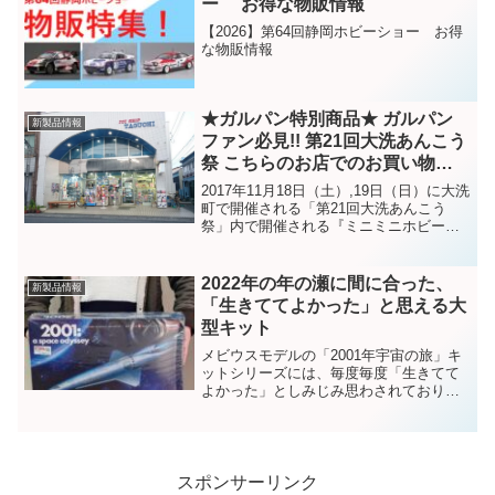
ー お得な物販情報
【2026】第64回静岡ホビーショー お得
な物販情報
★ガルパン特別商品★ ガルパン
新製品情報
ファン必見!! 第21回大洗あんこう
祭 こちらのお店でのお買い物を
忘れずに!!
2017年11月18日（土）,19日（日）に大洗
町で開催される「第21回大洗あんこう
祭」内で開催される『ミニミニホビーシ
ョー』にあわせて、ショップ限定販売す
る新作グッズをご紹介します。
2022年の年の瀬に間に合った、
新製品情報
「生きててよかった」と思える大
型キット
メビウスモデルの「2001年宇宙の旅」キ
ットシリーズには、毎度毎度「生きてて
よかった」としみじみ思わされておりま
す。2022年もあと数日でおわりというこ
の押し詰まったときに、またまた「生き
ててよかった」と思うキットが発売され
ました。それも2...
スポンサーリンク