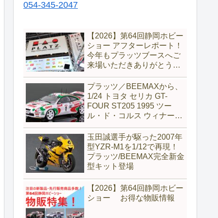
054-345-2047
【2026】第64回静岡ホビー
ショー アフターレポート！
今年もプラッツブースへご
来場いただきありがとうご
ざいました！
プラッツ／BEEMAXから、
1/24 トヨタ セリカ GT-
FOUR ST205 1995 ツー
ル・ド・コルス ウィナーが
完全新金型で新登場
玉田誠選手が駆った2007年
型YZR-M1を1/12で再現！
プラッツ/BEEMAX完全新金
型キット登場
【2026】第64回静岡ホビー
ショー お得な物販情報