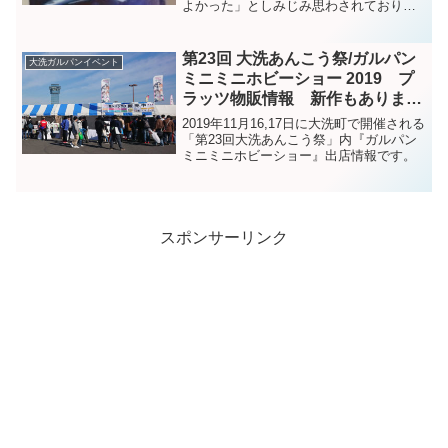
よかった」としみじみ思わされておりま
す。2022年もあと数日でおわりというこ
の押し詰まったときに、またまた「生き
ててよかった」と思うキットが発売され
第23回 大洗あんこう祭/ガルパン
大洗ガルパンイベント
ました。それも2...
ミニミニホビーショー 2019 プ
ラッツ物販情報 新作もありま
す！
2019年11月16,17日に大洗町で開催される
「第23回大洗あんこう祭」内『ガルパン
ミニミニホビーショー』出店情報です。
スポンサーリンク