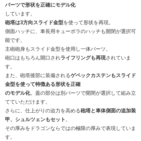
パーツで形状を正確にモデル化
しています。
砲塔は3方向スライド金型
を使って形状を再現。
側面ハッチに、車長用キューポラのハッチも開閉が選択可
能です。
主砲砲身もスライド金型を使用し一体パーツ。
砲口はもちろん開口され
ライフリングも再現
されていま
す。
また、砲塔後部に装備される
ゲペックカステンもスライド
金型を使って特徴ある形状を正確
のモデル化
。蓋の部分は別パーツで開閉が選択して組み立
てていただけます。
さらに、仕上がりの迫力を高める
砲塔と車体側面の追加装
甲、シュルツェンもセット
。
その厚みをドラゴンならではの極限の厚みで表現していま
す。