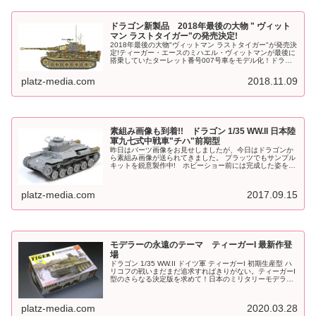
ドラゴン新製品 2018年最後の大物 " ヴィット
マン ラストタイガー"の発売決定!
2018年最後の大物"ヴィットマン ラストタイガー"が発売決
定!ティーガー・エースのミハエル・ヴィットマンが最後に
搭乗していたターレット番号007号車をモデル化！ドラゴ
ンモデルより、2018年ラストを飾る超大物アイテム発売決
定！ティーガーI...
platz-media.com
2018.11.09
素組み画像も到着!! ドラゴン 1/35 WW.II 日本陸
軍九七式中戦車"チハ"前期型
昨日はパーツ画像をお見せしましたが、今日はドラゴンか
ら素組み画像が送られてきました。 プラッツでもサンプル
キットを鋭意製作中! ホビーショー前には完成した姿をお
見せできると思います。発売は9月20日頃。確実な入手の
ために、お近くの模型店さま...
platz-media.com
2017.09.15
モデラーの永遠のテーマ ティーガーI 最新作登
場
ドラゴン 1/35 WW.II ドイツ軍 ティーガーI 初期生産型 ハ
リコフの戦いまだまだ追求すればきりがない。ティーガーI
型のさらなる決定版を求めて！日本のミリタリーモデラー
にとって、ティーガーI型は戦艦大和、零戦とともに決して
色褪せるこ...
platz-media.com
2020.03.28