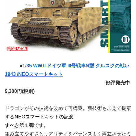
■
1/35 WW.II ドイツ軍 III号戦車N型 クルスクの戦い
1943 /NEOスマートキット
好評発売中
9,300円(税別)
ドラゴンがその技術を改めて再構築。新技術も加えて提案
する
NEOスマートキットの記念
すべき第１弾
です。
組み立てやすさとリアリティをバランスよく両立させたミ