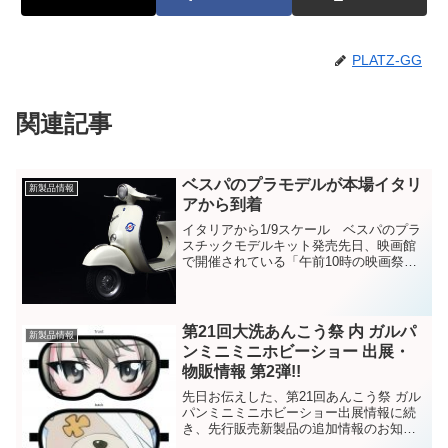
PLATZ-GG
関連記事
ベスパのプラモデルが本場イタリ
新製品情報
アから到着
イタリアから1/9スケール ベスパのプラ
スチックモデルキット発売先日、映画館
で開催されている「午前10時の映画祭」
という映画館イベントの中で、「ローマ
の休日」が上映された。名作と呼ばれる
映画をデジタルでいろいろと再上映して
いこうという企画で...
第21回大洗あんこう祭 内 ガルパ
新製品情報
ンミニミニホビーショー 出展・
物販情報 第2弾!!
先日お伝えした、第21回あんこう祭 ガル
パンミニミニホビーショー出展情報に続
き、先行販売新製品の追加情報のお知ら
せです!!日時・場所日時:2017年11月18日