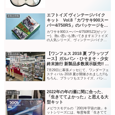
（土）,19日（日） 10:00〜16:00（両日
とも） 会場:茨城県東郡大洗町...
エフトイズ ヴィンテージバイク
新製品情報
キット Vol.8「カワサキ900スー
パー4/750RS」のパッケージを開
けてみた
カワサキ900スーパー4/750RSZ2(ゼッツ
ー)、熱い思いも湧いてきますエフトイズ
の人気シリーズ、ヴィンテージバイクシ
リーズ。前作のYAMAHA SR400に続いて
今回セレクトしたバイクはカワサキです
よ、それも900スーパー4と750R...
【ワンフェス 2018 夏 プラッツブ
新製品情報
ース】ガルパン・ひそまそ・少女
終末旅行 新製品多数展示販売!! ワ
ンフェスアフターレポート!
7月29日に幕張メッセにて、ワンダーフェ
スティバル 2018 夏が開催されました!!も
ちろん、プラッツもエフトイズ、パシフ
ィックレーシングチームの合同ブースで
参加しました!!ワンフェス 2018 夏 プラッ
ツ特設ページワンフェス当日には、大...
2022年の年の瀬に間に合った、
新製品情報
「生きててよかった」と思える大
型キット
メビウスモデルの「2001年宇宙の旅」キ
ットシリーズには、毎度毎度「生きてて