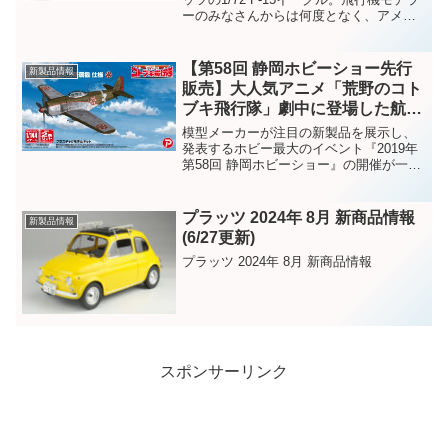
ーのみなさんからは何度となく、アメリ
カ空軍仕様は？とのお声を頂いてきまし
た。ということで、お待たせしました、
いよいよアメリカ空軍機版の登場です！
【第58回 静岡ホビーショー先行
新製品情報
販売】大人気アニメ「荒野のコト
ブキ飛行隊」劇中に登場した航空
機キット2種が先行販売決定で
模型メーカーが注目の新製品を展示し、
す！！
発表するホビー最大のイベント『2019年
第58回 静岡ホビーショー』の開催が一週
間前に迫りました！平成から令和へと元
号が変わりゆく中、プラッツ社内は準備
を着々と進めている最中です！日時：一
プラッツ 2024年 8月 新商品情報
新製品情報
般公開日/5月...
(6/27更新)
プラッツ 2024年 8月 新商品情報
スポンサーリンク