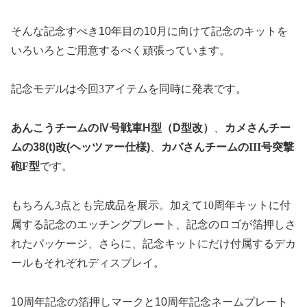
そんな記念すべき
10
年目の
10
月に向けて記念のキットを
いろいろとご用意するべく頑張っています。
記念モデルは今回
3
アイテムを同時に発表です。
あんこうチームのⅣ号戦車H型（D型改）
、
カメさんチー
ムの38(t)改(ヘッツァー仕様)
、
カバさんチームの
III
号突撃
砲
F
型
です。
もちろん
3点
とも完成品を展示。加えて
10
周年キットに付
属する記念のエッチングプレート、記念のロゴが箔押しさ
れたパッケージ、さらに、記念キットにだけ付属するデカ
ールもそれぞれディスプレイ。
10
周年記念の箔押しマークと
10
周年記念ネームプレート