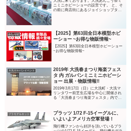
大洗に来ております。大洗あんこう祭ミ
ニミニホビーショーの設営です。 と、そ
の前に商店街にあるジョイショップタグ
チさんにお邪魔して商品を納品してきま
した。まいわい市場2階の会場で開催され
るミニミニホビーショーの設営も無事終
了。新作の戦車道瓦茶...
【2025】第63回全日本模型ホビ
おしらせ
ーショー ~お得な物販情報~
【2025】第63回全日本模型ホビーショー
~お得な物販情報~
2019年 大洗春まつり海楽フェス
大洗ガルパンイベント
タ 内 ガルパンミニミニホビーシ
ョー 出展・物販情報!!
2019年3月17日（日）に大洗町・大洗マ
リンタワー前芝生広場を中心に開催され
る「大洗春まつり海楽フェスタ」内で開
催される『ミニミニホビーショー』にプ
ラッツは今年も出展します!!日時・場所日
時:2019年3月16日（土）,17日（日）
プラッツ 1/72 F-15イーグルに、
プラモデルキット
10...
いよいよアメリカ空軍登場！
飛行機ファンから好評を頂いているプラ
ッツの1/72 F-15イーグル。飛行機モデラ