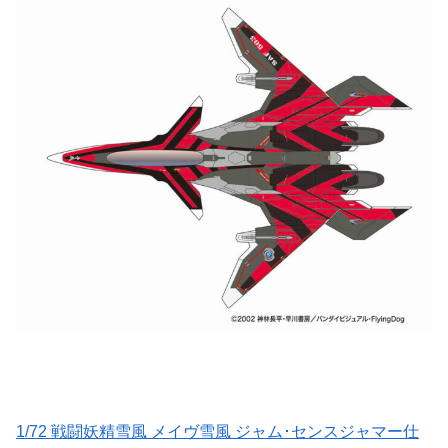
1/72 戦闘妖精雪風 メイヴ雪風 ジャム･センスジャマー仕