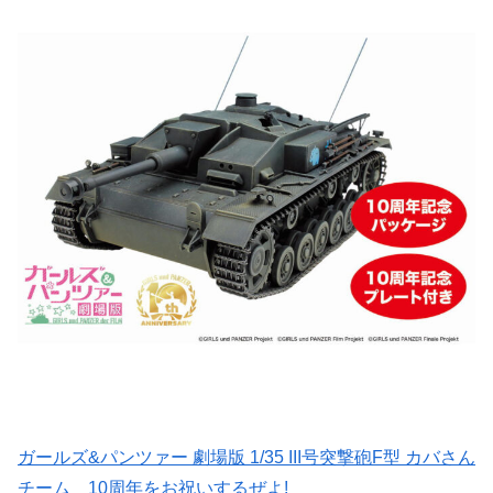
ガールズ&パンツァー 劇場版 1/35 III号突撃砲F型 カバさん
チーム 10周年をお祝いするぜよ!