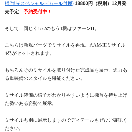
様(蛍光スペシャルデカール付属)
18800円（税別）12月発
売予定
予約受付中！
そして、同じく
1/72
のもう
1
機は
ファーン
II
。
こちらは新規パーツでミサイルを再現。
AAM-III
ミサイル
4
発がセットされます。
もちろんそのミサイルを取り付けた完成品を展示。迫力あ
る重装備のスタイルを堪能ください。
ミサイル装備の様子がわかりやすいように機首を持ち上げ
た勢いある姿勢で展示。
ミサイルも別に展示しますのでディテールもぜひご確認く
ださい。