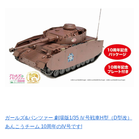
ガールズ&パンツァー 劇場版1/35 Ⅳ号戦車H型（D型改）
あんこうチーム 10周年のIV号です!