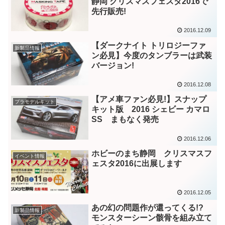
静岡 クリスマスフェスタ2016で
先行販売!
2016.12.09
【ダークナイト トリロジーファ
新製品情報
ン必見】今度のタンブラーは武装
バージョン!
2016.12.08
【アメ車ファン必見!】スナップ
プラモデルキット
キット版 2016 シェビー カマロ
SS まもなく発売
2016.12.06
ホビーのまち静岡 クリスマスフ
イベント情報
ェスタ2016に出展します
2016.12.05
あの幻の問題作が還ってくる!?
新製品情報
モンスターシーン骸骨を組み立て