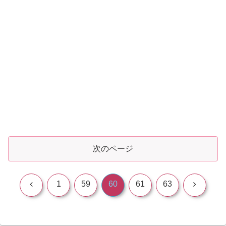
次のページ
前
次
1
59
60
61
63
へ
へ