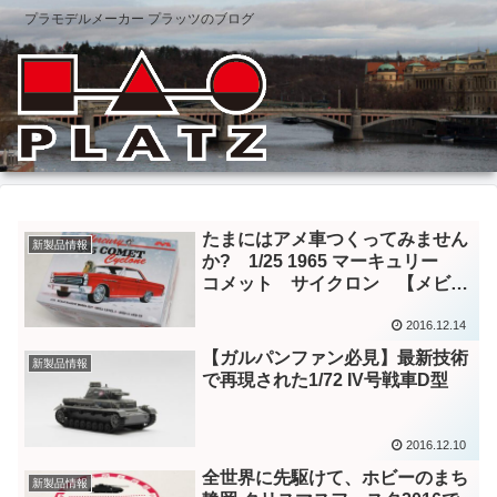
プラモデルメーカー プラッツのブログ
たまにはアメ車つくってみません
新製品情報
か? 1/25 1965 マーキュリー
コメット サイクロン 【メビウ
スモデル新製品】
2016.12.14
【ガルパンファン必見】最新技術
新製品情報
で再現された1/72 IV号戦車D型
2016.12.10
全世界に先駆けて、ホビーのまち
新製品情報