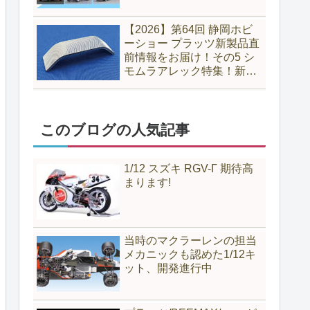
【2026】第64回 静岡ホビ
ーショー プラッツ新製品直
前情報をお届け！その5 シ
モムラアレック特集！新製
品のヤスリに注目！
このブログの人気記事
1/12 スズキ RGV-Γ 期待高
まります!
当時のマクラーレンの担当
メカニックも認めた1/12キ
ット、開発進行中