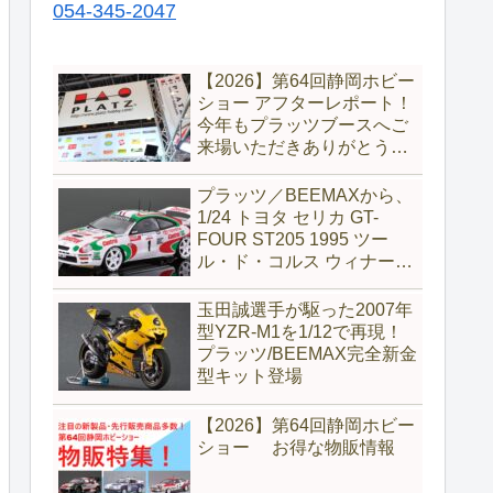
054-345-2047
【2026】第64回静岡ホビー
ショー アフターレポート！
今年もプラッツブースへご
来場いただきありがとうご
ざいました！
プラッツ／BEEMAXから、
1/24 トヨタ セリカ GT-
FOUR ST205 1995 ツー
ル・ド・コルス ウィナーが
完全新金型で新登場
玉田誠選手が駆った2007年
型YZR-M1を1/12で再現！
プラッツ/BEEMAX完全新金
型キット登場
【2026】第64回静岡ホビー
ショー お得な物販情報