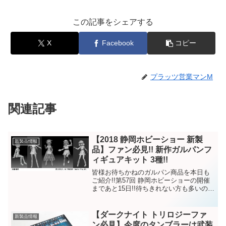
この記事をシェアする
X
Facebook
コピー
プラッツ営業マンM
関連記事
【2018 静岡ホビーショー 新製
新製品情報
品】ファン必見!! 新作ガルパンフ
ィギュアキット 3種!!
皆様お待ちかねのガルパン商品を本日も
ご紹介!!第57回 静岡ホビーショーの開催
まであと15日!!待ちきれない方も多いので
はないでしょうか!?前回のブログでは、
『てのひら戦車道コレクションシリーズ
2種』と、『1/72フルクラムC と 1/1...
【ダークナイト トリロジーファ
新製品情報
ン必見】今度のタンブラーは武装