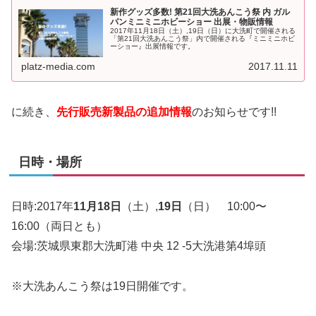
新作グッズ多数! 第21回大洗あんこう祭 内 ガル
パンミニミニホビーショー 出展・物販情報
2017年11月18日（土）,19日（日）に大洗町で開催される
「第21回大洗あんこう祭」内で開催される『ミニミニホビ
ーショー』出展情報です。
platz-media.com
2017.11.11
に続き、
先行販売新製品の追加情報
のお知らせです!!
日時・場所
日時:2017年
11月18日
（土）,
19日
（日） 10:00〜
16:00（両日とも）
会場:茨城県東郡大洗町港 中央 12 -5大洗港第4埠頭
※大洗あんこう祭は19日開催です。