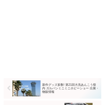
新作グッズ多数! 第21回大洗あんこう祭
内 ガルパンミニミニホビーショー 出展・
物販情報