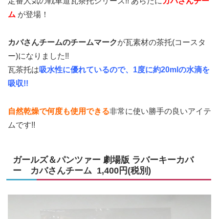
定番人気の戦車道瓦茶托シリーズ!! あらたに
カバさんチー
ム
が登場！
カバさんチームのチームマーク
が瓦素材の茶托(コースタ
ー)になりました!!
瓦茶托は
吸水性に優れているので
、1度に約20mlの水滴を
吸収!!
自然乾燥で何度も使用できる
非常に使い勝手の良いアイテ
ムです!!
ガールズ＆パンツァー 劇場版 ラバーキーカバ
ー カバさんチーム 1,400円(税別)