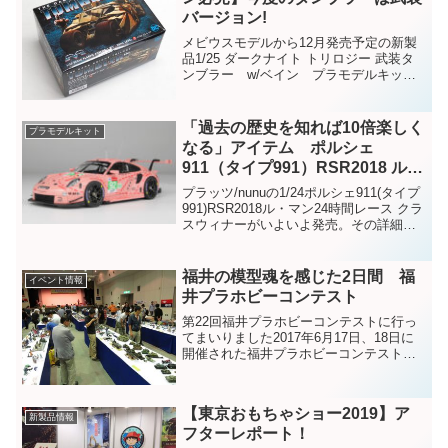
バージョン!
メビウスモデルから12月発売予定の新製
品1/25 ダークナイト トリロジー 武装タ
ンブラー w/ベイン プラモデルキット
のサンプルが到着しました!バットマンフ
ァンが首を長くして待っていた新製品で
す。迷彩が施され、バットモービルとは
「過去の歴史を知れば10倍楽しく
プラモデルキット
全く違う凶...
なる」アイテム ポルシェ
911（タイプ991）RSR2018 ル・
マン24時間レース クラスウィナ
プラッツ/nunuの1/24ポルシェ911(タイプ
ーついに発売！
991)RSR2018ル・マン24時間レース クラ
スウィナーがいよいよ発売。その詳細を
ご紹介。
福井の模型魂を感じた2日間 福
イベント情報
井プラホビーコンテスト
第22回福井プラホビーコンテストに行っ
てまいりました2017年6月17日、18日に
開催された福井プラホビーコンテスト。
出展作品数863点、2日間の来場者数約
3000人という大規模な模型コンテストと
なりました。20年以上も続くコンテスト
【東京おもちゃショー2019】ア
なので...
新製品情報
フターレポート！