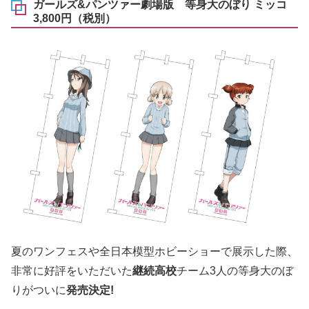
ガールズ&パンツァー劇場版 等身大のぼり ミッコ
3,800円（税別）
夏のワンフェスや全日本模型ホビーショーで展示した際、
非常に好評をいただいた
継続高校
チーム3人の等身大のぼ
りがついに
発売決定!