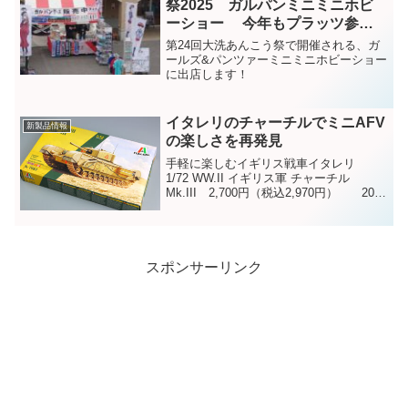
祭2025 ガルパンミニミニホビ
ーショー 今年もプラッツ参加
します！
第24回大洗あんこう祭で開催される、ガ
ールズ&パンツァーミニミニホビーショー
に出店します！
イタレリのチャーチルでミニAFV
新製品情報
の楽しさを再発見
手軽に楽しむイギリス戦車イタレリ
1/72 WW.II イギリス軍 チャーチル
Mk.III 2,700円（税込2,970円） 2021
年9月発売予定長年の経験とセンスが各部
に生きる、好キットです。イタリアの老
舗模型メーカーとして世界的に高...
スポンサーリンク