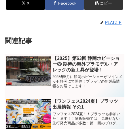
X
Facebook
コピー
PLATZ-F
関連記事
【2025】第63回 静岡ホビーショ
静岡ホビーショー
ー③ 期待の海外プラモデル・ア
レックの新工具が登場！
2025年5月に静岡ホビーショーがツインメ
ッセ静岡にて開催！プラッツの新製品情
報をお届けします！
【ワンフェス2024夏】プラッツ
プラッツのおすすめ商品紹介
出展情報 その1
ワンフェス2024夏！！プラッツも参加い
たします！！物販販売では、見逃せない
先行発売商品が多数！第一回のブログで
は先行発売商品をご紹介！