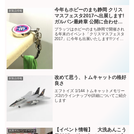
今年もホビーのまち静岡 クリス
新製品情報
マスフェスタ2017へ出展します!
ガルパン最終章 公開に合わせた
新作グッズも多数ご用意!!
プラッツはホビーのまち静岡で開催され
る年末のイベント「クリスマスフェスタ
2017」に今年も出展いたします!!ツイン
メッセ静岡（静岡市）にて開催の入場無
料イベントです!!開催日時・場所12月9日
（土）9:00〜17:0012月10日（日）9:...
改めて思う、トムキャットの格好
新製品情報
良さ
エフトイズ 1/144 トムキャットメモリー
ズ2のラインナップや詳細についてご紹介
します
【イベント情報】 大洗あんこう
大洗ガルパンイベント