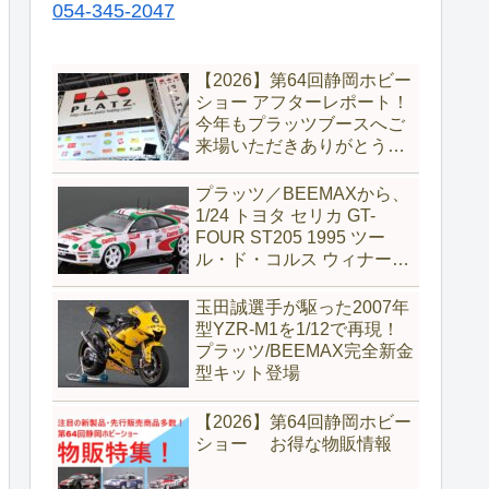
054-345-2047
【2026】第64回静岡ホビー
ショー アフターレポート！
今年もプラッツブースへご
来場いただきありがとうご
ざいました！
プラッツ／BEEMAXから、
1/24 トヨタ セリカ GT-
FOUR ST205 1995 ツー
ル・ド・コルス ウィナーが
完全新金型で新登場
玉田誠選手が駆った2007年
型YZR-M1を1/12で再現！
プラッツ/BEEMAX完全新金
型キット登場
【2026】第64回静岡ホビー
ショー お得な物販情報