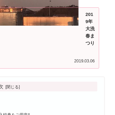
201
9年
大洗
春ま
つり
海楽
フェ
2019.03.06
スタ
内
ガル
次
パン
ミニ
ミニ
ホビ
ーシ
特典をご用意!!