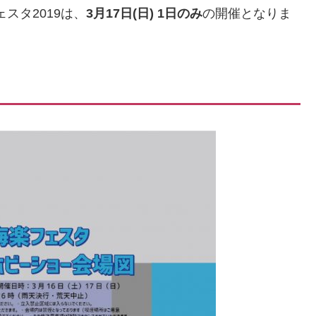
スタ2019は、
3月17日(日)
1日のみ
の開催となりま
ニホ
ビー
ショ
ー』
にプ
ラッ
ツは
今年
も出
展し
ます!!
日
時・
場所
日
時:20
19年
3月
16日