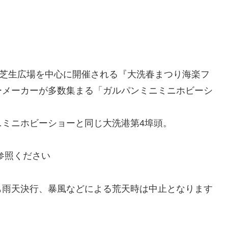
前芝
生広
場を
中心
。
に開
催さ
れる
前芝生広場を中心に開催される『大洗春まつり海楽フ
「大
ーメーカーが多数集まる「ガルパンミニミニホビーシ
洗春
まつ
り海
ミニホビーショーと同じ大洗港第4埠頭。
楽フ
ェス
参照ください
タ」
内で
開催
日とも雨天決行、暴風などによる荒天時は中止となります
され
る
『ミ
ニミ