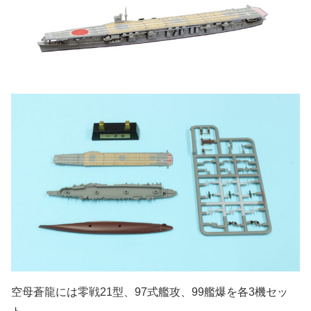
空母蒼龍には零戦21型、97式艦攻、99艦爆を各3機セッ