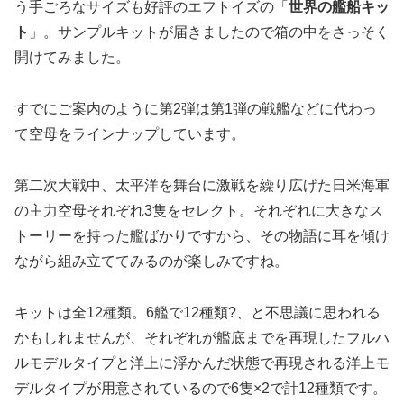
う手ごろなサイズも好評のエフトイズの「
世界の艦船キッ
ト
」。サンプルキットが届きましたので箱の中をさっそく
開けてみました。
すでにご案内のように第2弾は第1弾の戦艦などに代わっ
て空母をラインナップしています。
第二次大戦中、太平洋を舞台に激戦を繰り広げた日米海軍
の主力空母それぞれ3隻をセレクト。それぞれに大きなス
トーリーを持った艦ばかりですから、その物語に耳を傾け
ながら組み立ててみるのが楽しみですね。
キットは全12種類。6艦で12種類?、と不思議に思われる
かもしれませんが、それぞれが艦底までを再現したフルハ
ルモデルタイプと洋上に浮かんだ状態で再現される洋上モ
デルタイプが用意されているので6隻×2で計12種類です。