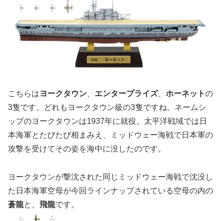
こちらは
ヨークタウン
、
エンタープライズ
、
ホーネット
の
3隻です。どれもヨークタウン級の3隻ですね。ネームシ
ップのヨークタウンは1937年に就役。太平洋戦域では日
本海軍とたびたび相まみえ、ミッドウェー海戦で日本軍の
攻撃を受けてその姿を海中に没したのです。
ヨークタウンが撃沈された同じミッドウェー海戦で沈没し
た日本海軍空母が今回ラインナップされている空母の内の
蒼龍
と、
飛龍
です。