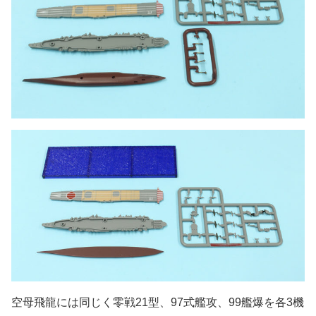
空母飛龍には同じく零戦21型、97式艦攻、99艦爆を各3機