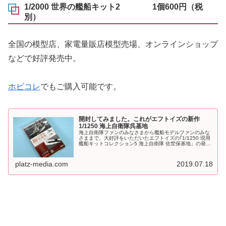
1/2000 世界の艦船キット2 1個600円（税
別）
全国の模型店、家電量販店模型売場、オンラインショップ
などで好評発売中。
ホビコレ
でもご購入可能です。
開封してみました。これがエフトイズの新作
1/1250 海上自衛隊呉基地
海上自衛隊ファンのみなさまから艦船モデルファンのみな
さままで、大好評をいただいたエフトイズの｢1/1250 現用
艦船キットコレクション5 海上自衛隊 佐世保基地」の発売
から5ヶ月。今度は｢1/1250 現用艦船キットコレクション6
海上自衛隊...
platz-media.com
2019.07.18