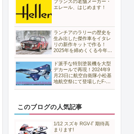
フランスの老舗メーカー・
エレール、はじめます！
ランチアのラリーの歴史を
生み出した傑作車をイタレ
リの新作キットで作る！
2025年を締めくくる今年最
注目のカーモデル!!（part
１）
ド派手な特別塗装機を大型
デカールで再現！2024年9
月23日に航空自衛隊小松基
地航空祭にて登場したF-
15Jイーグル「航空自衛隊
70周年記念塗装機」
このブログの人気記事
1/12 スズキ RGV-Γ 期待高
まります!