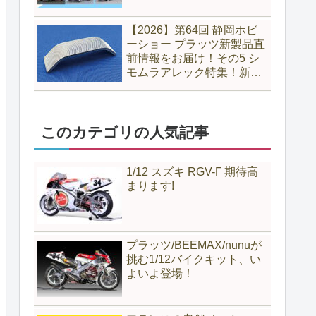
【2026】第64回 静岡ホビ
ーショー プラッツ新製品直
前情報をお届け！その5 シ
モムラアレック特集！新製
品のヤスリに注目！
このカテゴリの人気記事
1/12 スズキ RGV-Γ 期待高
まります!
プラッツ/BEEMAX/nunuが
挑む1/12バイクキット、い
よいよ登場！