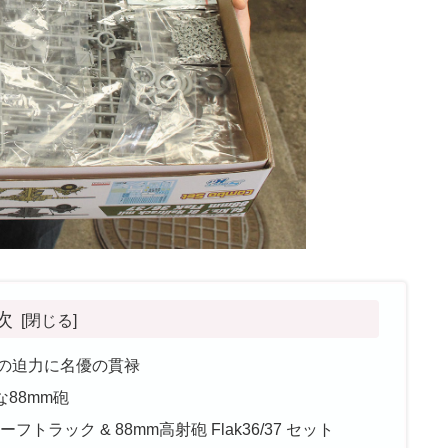
次
の迫力に名優の貫禄
88mm砲
トンハーフトラック & 88mm高射砲 Flak36/37 セット