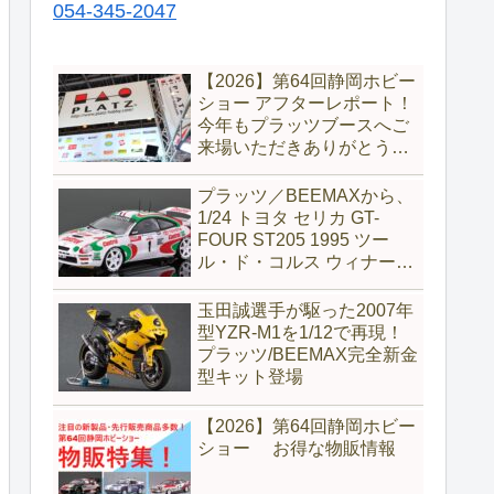
054-345-2047
【2026】第64回静岡ホビー
ショー アフターレポート！
今年もプラッツブースへご
来場いただきありがとうご
ざいました！
プラッツ／BEEMAXから、
1/24 トヨタ セリカ GT-
FOUR ST205 1995 ツー
ル・ド・コルス ウィナーが
完全新金型で新登場
玉田誠選手が駆った2007年
型YZR-M1を1/12で再現！
プラッツ/BEEMAX完全新金
型キット登場
【2026】第64回静岡ホビー
ショー お得な物販情報